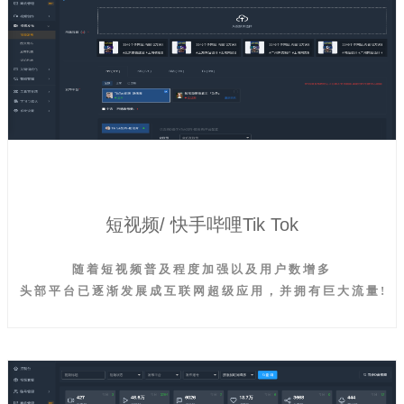
短视频/ 快手哔哩Tik Tok
随 着 短 视 频 普 及 程 度 加 强 以 及 用 户 数 增 多
头 部 平 台 已 逐 渐 发 展 成 互 联 网 超 级 应 用 ， 并 拥 有 巨 大 流 量 !